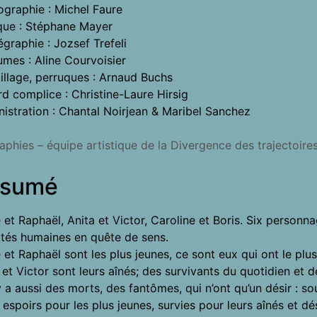
graphie : Michel Faure
que : Stéphane Mayer
graphie : Jozsef Trefeli
mes : Aline Courvoisier
llage, perruques : Arnaud Buchs
d complice : Christine-Laure Hirsig
istration : Chantal Noirjean & Maribel Sanchez
aphies – équipe artistique de la Divergence des trajectoire
sumé
e et Raphaël, Anita et Victor, Caroline et Boris. Six personnag
ités humaines en quête de sens.
e et Raphaël sont les plus jeunes, ce sont eux qui ont le plus 
 et Victor sont leurs aînés; des survivants du quotidien et 
 y a aussi des morts, des fantômes, qui n’ont qu’un désir : s
 espoirs pour les plus jeunes, survies pour leurs aînés et dé