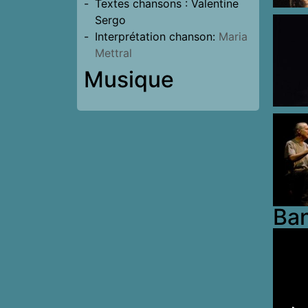
Textes chansons : Valentine
Sergo
Interprétation chanson:
Maria
Mettral
Musique
Ba