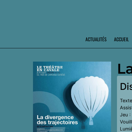
ACTUALITÉS
ACCUEIL
La
Di
Texte
Assis
Jeu :
Voui
Lumiè