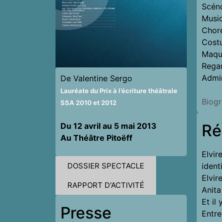
Scéno
Musi
Choré
Costu
Maqui
Regar
Admin
De Valentine Sergo
Lauréate du Prix à l’écriture théâtrale
Biogr
SSA 2010 et 2012​
Ré
Du 12 avril au 5 mai 2013
Au Théâtre Pitoëff
Elvir
DOSSIER SPECTACLE
ident
Elvir
RAPPORT D'ACTIVITÉ
Anita
Et il
Presse
Entre