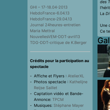
des T
GHI – 17-18.04-2013
l’hér
HebdoFrance-6.04.13
La
Di
HebdoFrance-29.04.13
Journal 24heures-entretien
Une c
Maria Mettral
Ce te
NouvellesVEM-DDT-avril13
Gal
TDG-DDT-critique de K.Berger
Crédits pour la participation au
spectacle
Affiche et Flyers :
AtelierXL
Photos spectacle :
Kathelijne
Reijse Saillet
Captation vidéo et Bande-
Annonce:
TPCM
Musiques:
Stéphane Mayer