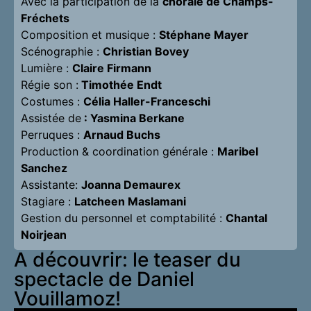
Avec la participation de la
chorale de Champs-
Fréchets
Composition et musique :
Stéphane Mayer
Scénographie :
Christian Bovey
Lumière :
Claire Firmann
Régie son :
Timothée Endt
Costumes :
Célia Haller-Franceschi
Assistée de
: Yasmina Berkane
Perruques :
Arnaud Buchs
Production & coordination générale :
Maribel
Sanchez
Assistante:
Joanna Demaurex
Stagiare :
Latcheen Maslamani
Gestion du personnel et comptabilité :
Chantal
Noirjean
A découvrir: le teaser du
spectacle de Daniel
Vouillamoz!