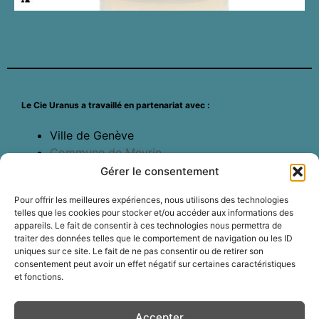
Le Cie Uranus a travaillé en partenariat avec :
Ville de Genève
Commune de Meyrin
Les Francophonies,
Gérer le consentement
des écritures à la scène – Limoges
École et Culture
Pour offrir les meilleures expériences, nous utilisons des technologies
telles que les cookies pour stocker et/ou accéder aux informations des
​Besoin de plus d'informations?
​N’hésitez pas à
nous contacter
appareils. Le fait de consentir à ces technologies nous permettra de
traiter des données telles que le comportement de navigation ou les ID
uniques sur ce site. Le fait de ne pas consentir ou de retirer son
Inscrivez-vous à la Newsletter pour être tenu au courant de nos
consentement peut avoir un effet négatif sur certaines caractéristiques
activités !
et fonctions.
Email
Accepter