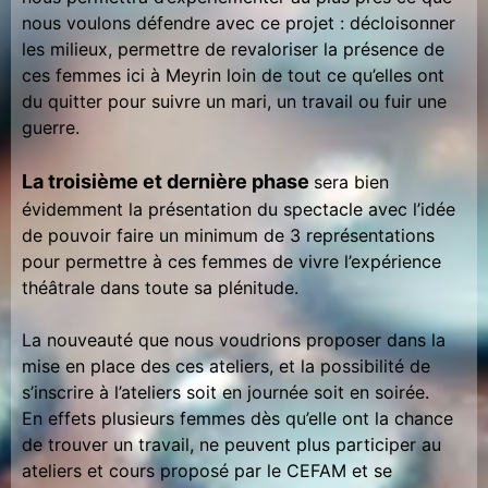
nous voulons défendre avec ce projet : décloisonner
les milieux, permettre de revaloriser la présence de
ces femmes ici à Meyrin loin de tout ce qu’elles ont
du quitter pour suivre un mari, un travail ou fuir une
guerre.
La troisième et dernière phase
sera bien
évidemment la présentation du spectacle avec l’idée
de pouvoir faire un minimum de 3 représentations
pour permettre à ces femmes de vivre l’expérience
théâtrale dans toute sa plénitude.
La nouveauté que nous voudrions proposer dans la
mise en place des ces ateliers, et la possibilité de
s’inscrire à l’ateliers soit en journée soit en soirée.
En effets plusieurs femmes dès qu’elle ont la chance
de trouver un travail, ne peuvent plus participer au
ateliers et cours proposé par le CEFAM et se