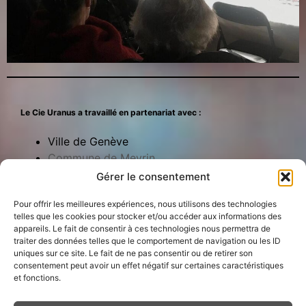
Le Cie Uranus a travaillé en partenariat avec :
Ville de Genève
Commune de Meyrin
Les Francophonies,
Gérer le consentement
des écritures à la scène – Limoges
École et Culture
Pour offrir les meilleures expériences, nous utilisons des technologies
telles que les cookies pour stocker et/ou accéder aux informations des
​Besoin de plus d'informations?
​N’hésitez pas à
nous contacter
appareils. Le fait de consentir à ces technologies nous permettra de
traiter des données telles que le comportement de navigation ou les ID
uniques sur ce site. Le fait de ne pas consentir ou de retirer son
Inscrivez-vous à la Newsletter pour être tenu au courant de nos
consentement peut avoir un effet négatif sur certaines caractéristiques
activités !
et fonctions.
Email