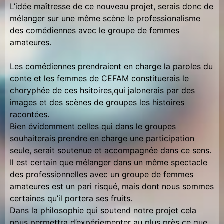
L’idée maîtresse de ce nouveau projet, serais donc de
mélanger sur une même scène le professionalisme
des comédiennes avec le groupe de femmes
amateures.
Les comédiennes prendraient en charge la paroles du
conte et les femmes de CEFAM constituerais le
choryphée de ces hsitoires,qui jalonerais par des
images et des scènes de groupes les histoires
racontées.
Bien évidemment celles qui dans le groupes
souhaiterais prendre en charge une participation
seule, serait soutenue et accompagnée dans ce sens.
Il est certain que mélanger dans un même spectacle
des professionnelles avec un groupe de femmes
amateures est un pari risqué, mais dont nous sommes
certaines qu’il portera ses fruits.
Dans la philosophie qui soutend notre projet cela
nous permettra d’expériementer au plus près ce que