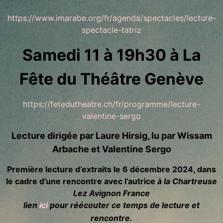
https://www.imarabe.org/fr/agenda/spectacles/lecture-
spectacle-tatriz
Samedi 11 à 19h30 à La
Fête du Théâtre Genève
https://fetedutheatre.ch/fr/programme/lecture-
valentine-sergo
Lecture dirigée par Laure Hirsig, lu par Wissam
Arbache et Valentine Sergo
Première lecture d’extraits le 6 décembre 2024, dans
le cadre d’une rencontre avec l’autrice
à la Chartreuse
Lez Avignon France
lien
ici
pour réécouter ce temps de lecture et
rencontre.